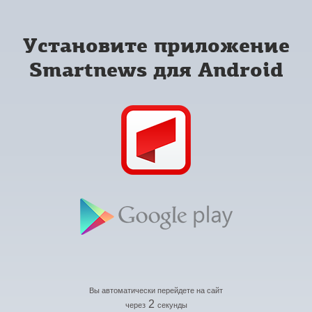
Установите приложение
Smartnews для Android
Вы автоматически перейдете на сайт
2
через
секунды