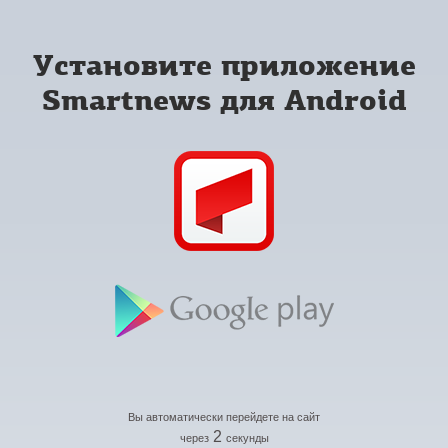
Установите приложение
Smartnews для Android
Вы автоматически перейдете на сайт
2
через
секунды