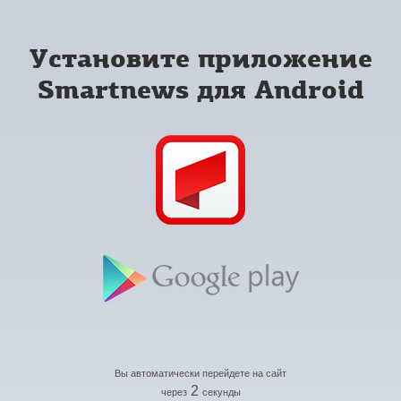
Установите приложение
Smartnews для Android
Вы автоматически перейдете на сайт
2
через
секунды