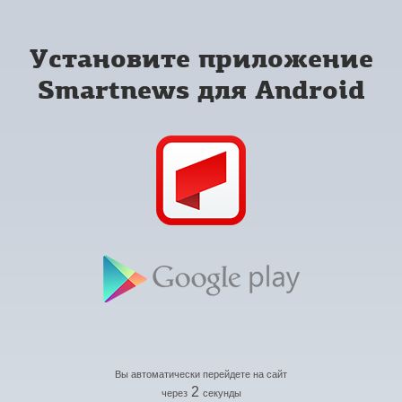
Установите приложение
Smartnews для Android
Вы автоматически перейдете на сайт
2
через
секунды