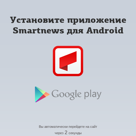
Установите приложение
Smartnews для Android
Вы автоматически перейдете на сайт
2
через
секунды