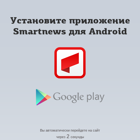
Установите приложение
Smartnews для Android
Вы автоматически перейдете на сайт
2
через
секунды