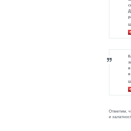
с
Д
р
Ш
К
з
в
в
Ш
Отметим, ч
и халатнос