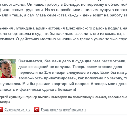
з спортшколы. Он нашел работу в Вологде, но переезду в областно
инансовые трудности. Из-за неразберихи с жильем супруга вологж
хали к теще, а сам глава семейства каждый день ездит на работу з
ьнения Лупандина администрация Шекснинского района подала н
еля спортшколы в суд, чтобы насильно выселить его из комнаты, в 
роживает. О действиях местных чиновников тренер узнал только спу
Оказывается, без меня дело в суде два раза рассмотрели,
даже извещений не получал. Теперь рассмотрение дела
перенесли на 11-е января следующего года. Если бы нам 
возможность приватизировать, как положено по закону, т
е уволился. Мы бы решили квартирный вопрос. А теперь моих дете
ыписать и фактически сделать бомжами!
ергей Лупандин, тренер высшей категории по полиатлону и лыжам, «Косомольс
равда»
Ссылка на цитату
Поделиться ссылкой на цитату