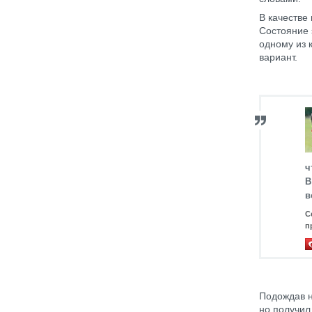
В качестве
Состояние 
одному из 
вариант.
ч
В
в
С
п
Подождав н
но получил