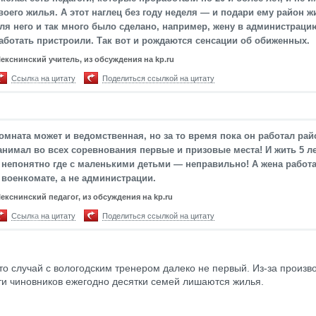
воего жилья. А этот наглец без году неделя — и подари ему район ж
ля него и так много было сделано, например, жену в администраци
аботать пристроили. Так вот и рождаются сенсации об обиженных.
екснинский учитель, из обсуждения на kp.ru
Ссылка на цитату
Поделиться ссылкой на цитату
омната может и ведомственная, но за то время пока он работал рай
анимал во всех соревнования первые и призовые места! И жить 5 л
 непонятно где с маленькими детьми — неправильно! А жена работа
 военкомате, а не администрации.
екснинский педагог, из обсуждения на kp.ru
Ссылка на цитату
Поделиться ссылкой на цитату
то случай с вологодским тренером далеко не первый. Из-за произв
ти чиновников ежегодно десятки семей лишаются жилья.