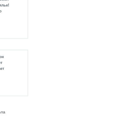
илье!
ю
он
ет
ет
ола