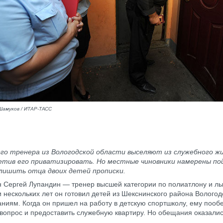
Шамуков / ИТАР-ТАСС
го тренера из Вологодской области выселяют из служебного жи
етив его приватизировать. Но местные чиновники намерены п
лишить отца двоих детей прописки.
 Сергей Лупандин — тренер высшей категории по полиатлону и л
 нескольких лет он готовил детей из Шекснинского района Вологод
аниям. Когда он пришел на работу в детскую спортшколу, ему поо
опрос и предоставить служебную квартиру. Но обещания оказалис