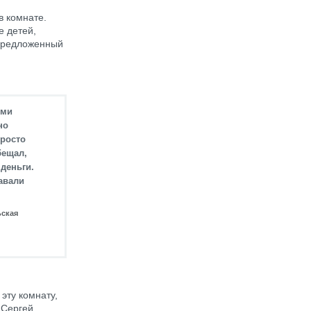
в комнате.
е детей,
 предложенный
ьми
но
просто
бещал,
 деньги.
авали
ьская
эту комнату,
 Сергей