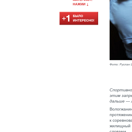
НАЖМИ ↓
Фото: Руслан 
Спортивно
этим запр
дальше — 
Вологжанин
протяжении
к соревнов
жилищный в
словами.