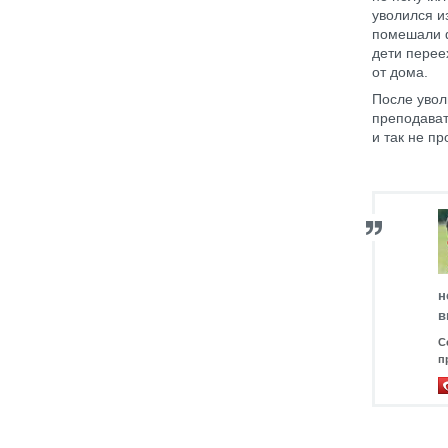
уволился и
помешали ф
дети перее
от дома.
После увол
преподават
и так не п
н
в
С
п