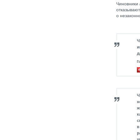
Чиновники 
отказывают
о незаконн
Ч
и
д
Г
Ч
н
ж
к
с
в
р
ш