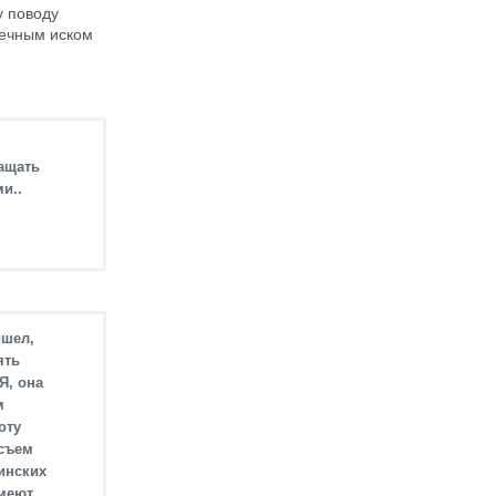
у поводу
тречным иском
гащать
и..
ишел,
ять
Я, она
м
оту
 съем
инских
имеют