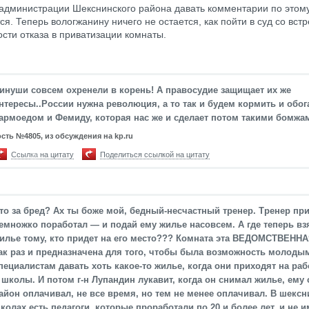
администрации Шекснинского района давать комментарии по этом
ся. Теперь вологжанину ничего не остается, как пойти в суд со вс
ости отказа в приватизации комнаты.
инуши совсем охренели в корень! А правосудие защищает их же
нтересы..России нужна революция, а то так и будем кормить и обо
армоедом и Фемиду, которая нас же и сделает потом такими бомжам
ость №4805, из обсуждения на kp.ru
Ссылка на цитату
Поделиться ссылкой на цитату
то за бред? Ах ты боже мой, бедный-несчастный тренер. Тренер пр
емножко поработал — и подай ему жилье насовсем. А где теперь вз
илье тому, кто придет на его место??? Комната эта ВЕДОМСТВЕННА
ак раз и предназначена для того, чтобы была возможность молоды
пециалистам давать хоть какое-то жилье, когда они приходят на раб
 школы. И потом г-н Лупандин лукавит, когда он снимал жилье, ему
айон оплачивал, не все время, но тем не менее оплачивал. В шексн
колах есть педагоги, которые проработали по 20 и более лет, и не 