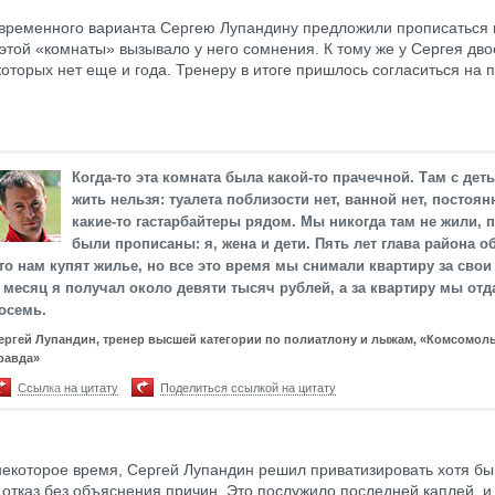
 временного варианта Сергею Лупандину предложили прописаться 
этой «комнаты» вызывало у него сомнения. К тому же у Сергея дво
которых нет еще и года. Тренеру в итоге пришлось согласиться на
Когда-то эта комната была какой-то прачечной. Там с дет
жить нельзя: туалета поблизости нет, ванной нет, постоян
какие-то гастарбайтеры рядом. Мы никогда там не жили, 
были прописаны: я, жена и дети. Пять лет глава района о
то нам купят жилье, но все это время мы снимали квартиру за свои
 месяц я получал около девяти тысяч рублей, а за квартиру мы отд
осемь.
ергей Лупандин, тренер высшей категории по полиатлону и лыжам, «Комсомол
равда»
Ссылка на цитату
Поделиться ссылкой на цитату
екоторое время, Сергей Лупандин решил приватизировать хотя бы 
 отказ без объяснения причин. Это послужило последней каплей, и