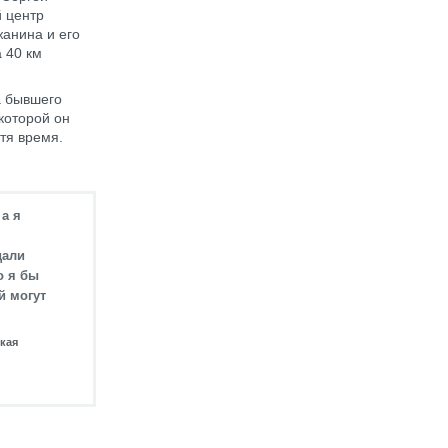
й центр
анина и его
а 40 км
а бывшего
которой он
стя время.
 а я
дали
о я бы
й могут
кая