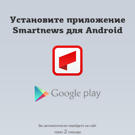
Установите приложение
Smartnews для Android
Вы автоматически перейдете на сайт
2
через
секунды