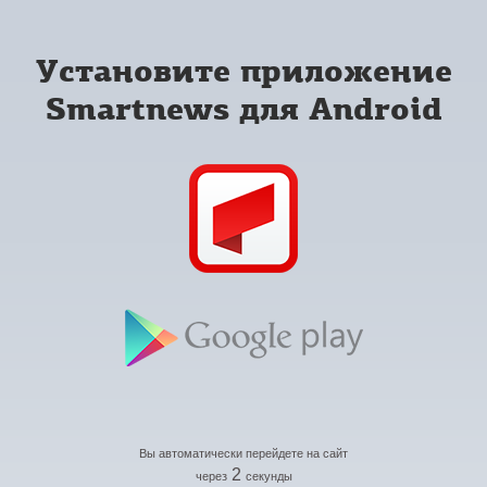
Установите приложение
Smartnews для Android
Вы автоматически перейдете на сайт
2
через
секунды