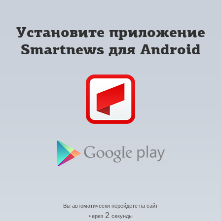
Установите приложение
Smartnews для Android
Вы автоматически перейдете на сайт
2
через
секунды