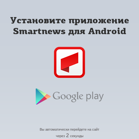
Установите приложение
Smartnews для Android
Вы автоматически перейдете на сайт
2
через
секунды