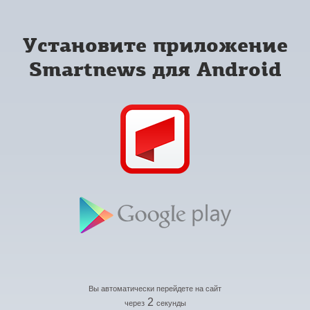
Установите приложение
Smartnews для Android
Вы автоматически перейдете на сайт
2
через
секунды