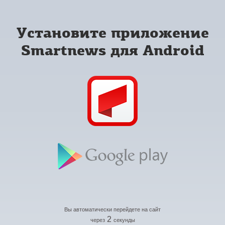
Установите приложение
Smartnews для Android
Вы автоматически перейдете на сайт
2
через
секунды