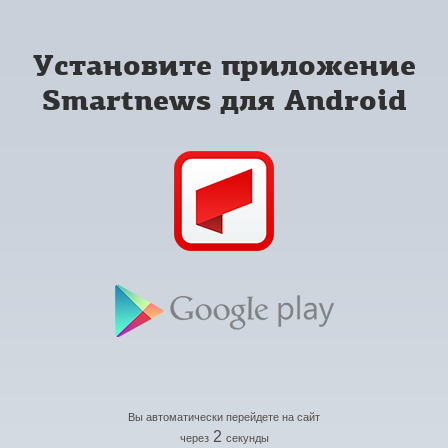
Установите приложение
Smartnews для Android
Вы автоматически перейдете на сайт
2
через
секунды