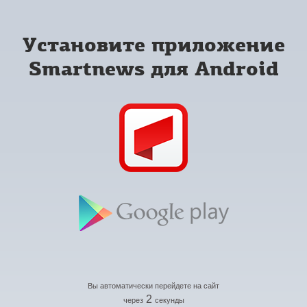
Установите приложение
Smartnews для Android
Вы автоматически перейдете на сайт
2
через
секунды