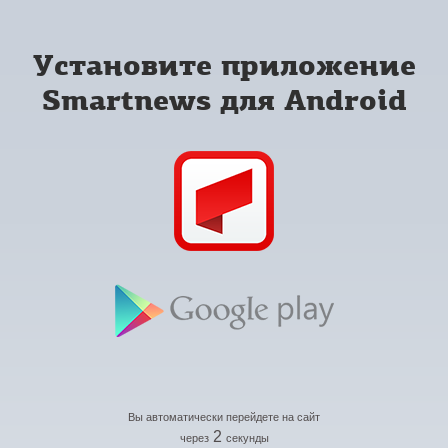
Установите приложение
Smartnews для Android
Вы автоматически перейдете на сайт
2
через
секунды