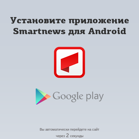
Установите приложение
Smartnews для Android
Вы автоматически перейдете на сайт
2
через
секунды