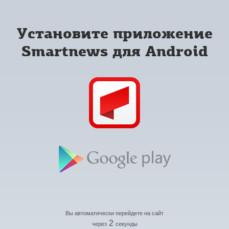
Установите приложение
Smartnews для Android
Вы автоматически перейдете на сайт
2
через
секунды