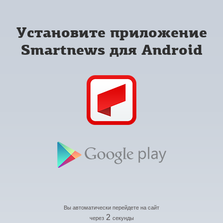
Установите приложение
Smartnews для Android
Вы автоматически перейдете на сайт
2
через
секунды