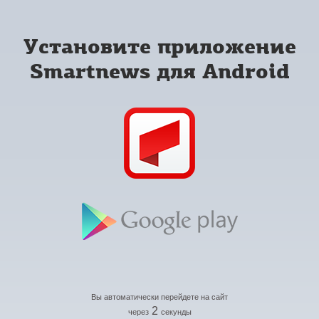
Установите приложение
Smartnews для Android
Вы автоматически перейдете на сайт
2
через
секунды