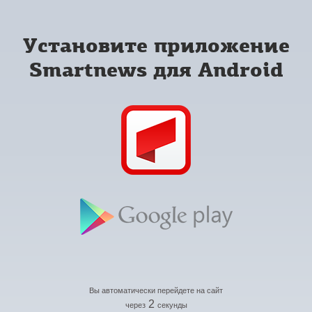
Установите приложение
Smartnews для Android
Вы автоматически перейдете на сайт
2
через
секунды