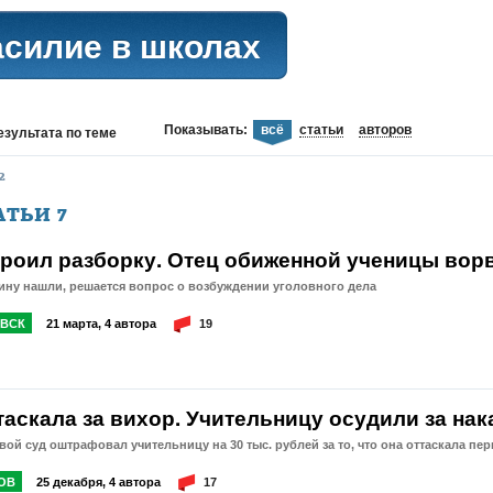
асилие в школах
Показывать:
всё
статьи
авторов
езультата
по теме
2
АТЬИ
7
троил разборку. Отец обиженной ученицы ворв
ину нашли, решается вопрос о возбуждении уголовного дела
ВСК
21 марта, 4 автора
19
таскала за вихор. Учительницу осудили за на
ой суд оштрафовал учительницу на 30 тыс. рублей за то, что она оттаскала пе
ОВ
25 декабря, 4 автора
17