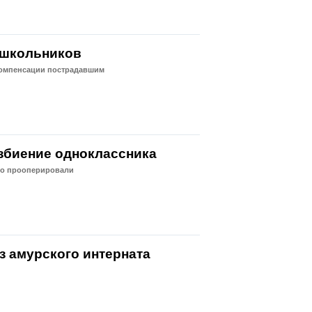
 школьников
компенсации пострадавшим
избиение одноклассника
нно прооперировали
з амурского интерната