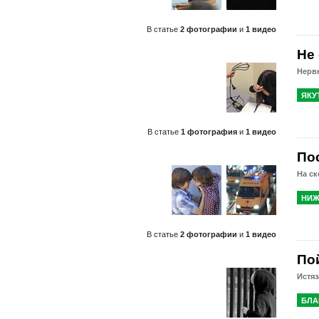
В статье
2 фотографии
и
1 видео
Не
Нерв
ЯКУ
В статье
1 фотография
и
1 видео
По
На с
НИЖ
В статье
2 фотографии
и
1 видео
По
Истяз
БЛА