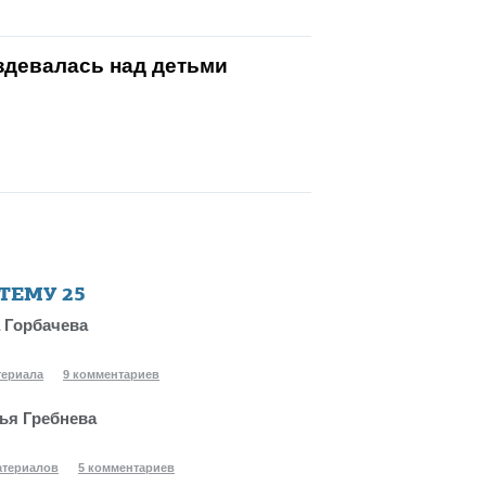
издевалась над детьми
 ТЕМУ
25
 Горбачева
териала
9 комментариев
ья Гребнева
атериалов
5 комментариев