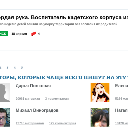
ердая рука. Воспитатель кадетского корпуса 
ю неделю детей гоняли на уборку территории без согласия их родителей
НСК
18 апреля
4
2
3
4
5
ТОРЫ, КОТОРЫЕ ЧАЩЕ ВСЕГО ПИШУТ НА ЭТУ
Дарья Полковая
Елена
20961 материал
3 комментария
5164 ма
Михаил Виноградов
Натал
13716 материалов
122 комментария
19128 м