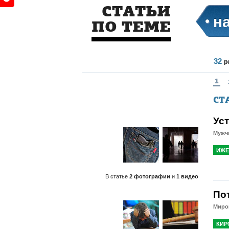
СТАТЬИ
н
ПО ТЕМЕ
32
р
1
СТ
Ус
Мужч
ИЖЕ
В статье
2 фотографии
и
1 видео
По
Миров
КИР