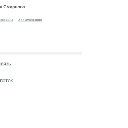
а Смирнова
атериала
2 комментария
СВЯЗЬ
ПОТОК