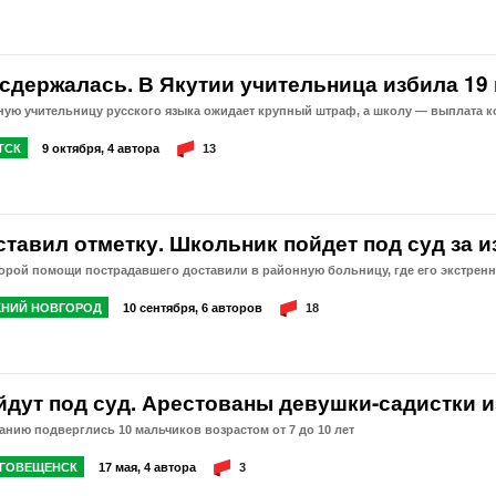
 сдержалась. В Якутии учительница избила 19
ную учительницу русского языка ожидает крупный штраф, а школу — выплата 
ТСК
9 октября, 4 автора
13
ставил отметку. Школьник пойдет под суд за 
корой помощи пострадавшего доставили в районную больницу, где его экстре
НИЙ НОВГОРОД
10 сентября, 6 авторов
18
йдут под суд. Арестованы девушки-садистки и
анию подверглись 10 мальчиков возрастом от 7 до 10 лет
ГОВЕЩЕНСК
17 мая, 4 автора
3