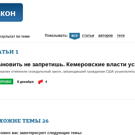
акон
Показывать:
всё
статьи
авторов
теги
езультат
по теме
АТЬИ
1
ыновить не запретишь. Кемеровские власти у
мерове отменили скандальный закон, запрещавший гражданам США усыновлять 
ЕРОВО
8 декабря
4
ХОЖИЕ ТЕМЫ
26
ожно вас заинтересуют следующие темы: