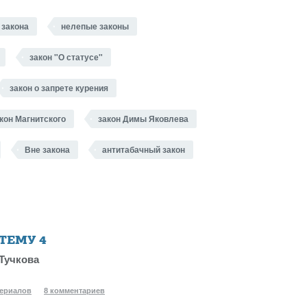
 закона
нелепые законы
закон "О статусе"
закон о запрете курения
кон Магнитского
закон Димы Яковлева
Вне закона
антитабачный закон
 ТЕМУ
4
Тучкова
териалов
8 комментариев