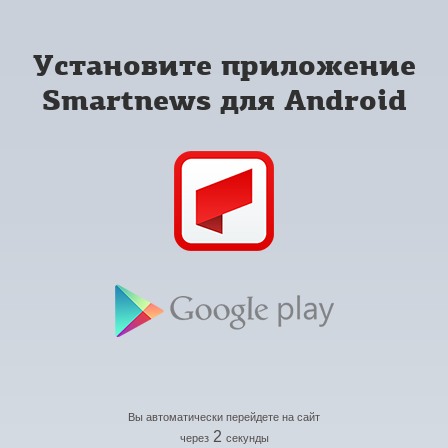
Установите приложение
Smartnews для Android
Вы автоматически перейдете на сайт
2
через
секунды