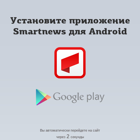
Установите приложение
Smartnews для Android
Вы автоматически перейдете на сайт
2
через
секунды