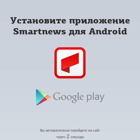
Установите приложение
Smartnews для Android
Вы автоматически перейдете на сайт
2
через
секунды