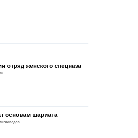
ии отряд женского спецназа
ин
ат основам шариата
елигиоведов