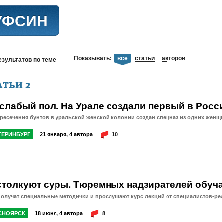
УФСИН
Показывать:
всё
статьи
авторов
езультатов
по теме
АТЬИ
2
 слабый пол. На Урале создали первый в Росс
ресечения бунтов в уральской женской колонии создан спецназ из одних женщ
ТЕРИНБУРГ
21 января, 4 автора
10
столкуют суры. Тюремных надзирателей обуч
получат специальные методички и прослушают курс лекций от специалистов-р
СНОЯРСК
18 июня, 4 автора
8