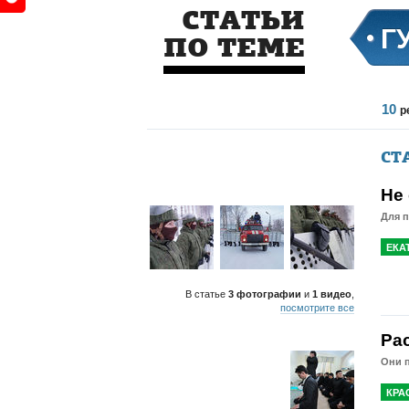
СТАТЬИ
Г
ПО ТЕМЕ
10
р
СТ
Не
Для п
ЕКА
В статье
3 фотографии
и
1 видео
,
посмотрите все
Ра
Они 
КРА