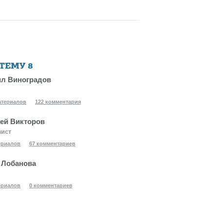
 ТЕМУ
8
л Виноградов
атериалов
122 комментария
ей Викторов
лист
ериалов
67 комментариев
 Лобанова
ериалов
0 комментариев