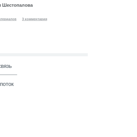
 Шестопалова
атериалов
3 комментария
СВЯЗЬ
ПОТОК