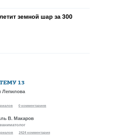
летит земной шар за 300
 ТЕМУ
13
 Лепилова
ериалов
0 комментариев
ль В. Макаров
еаниматолог
ериалов
2424 комментария