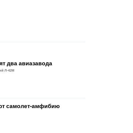
ят два авиазавода
ий Л-42М
ют самолет-амфибию