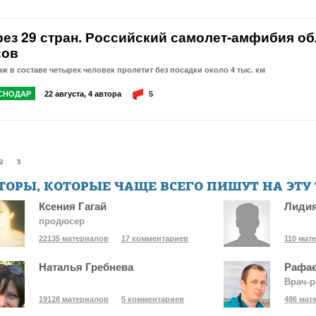
рез 29 стран. Российский самолет-амфибия об
сов
ж в составе четырех человек пролетит без посадки около 4 тыс. км
СНОДАР
22 августа, 4 автора
5
2
3
ТОРЫ, КОТОРЫЕ ЧАЩЕ ВСЕГО ПИШУТ НА ЭТУ
Ксения Гагай
Лидия
продюсер
22135 материалов
17 комментариев
110 мат
Наталья Гребнева
Рафає
Врач-р
19128 материалов
5 комментариев
486 мат