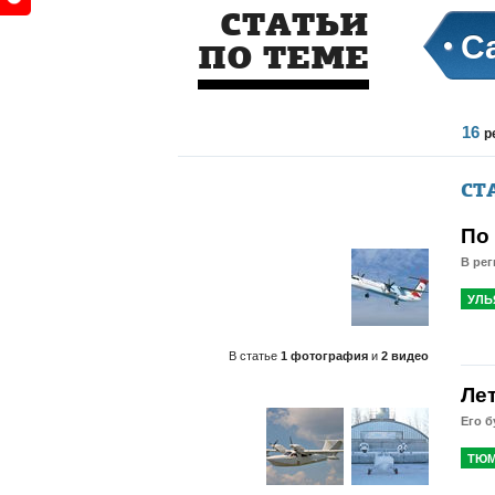
СТАТЬИ
С
ПО ТЕМЕ
16
р
СТ
По
В рег
УЛЬ
В статье
1 фотография
и
2 видео
Ле
Его б
ТЮМ