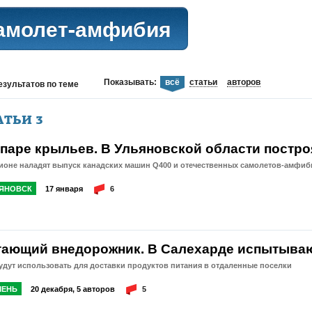
амолет-амфибия
Показывать:
всё
статьи
авторов
езультатов
по теме
АТЬИ
3
 паре крыльев. В Ульяновской области постро
ионе наладят выпуск канадских машин Q400 и отечественных самолетов-амфиб
ЯНОВСК
17 января
6
тающий внедорожник. В Салехарде испытыва
удут использовать для доставки продуктов питания в отдаленные поселки
ЕНЬ
20 декабря, 5 авторов
5