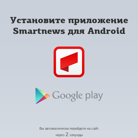
Установите приложение
Smartnews для Android
Вы автоматически перейдете на сайт
2
через
секунды