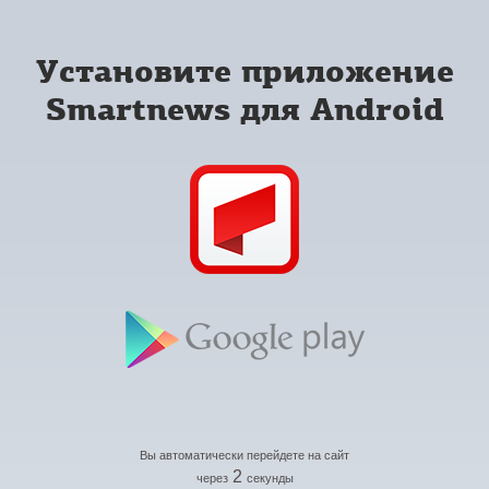
Установите приложение
Smartnews для Android
Вы автоматически перейдете на сайт
2
через
секунды