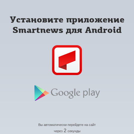
Установите приложение
Smartnews для Android
Вы автоматически перейдете на сайт
2
через
секунды