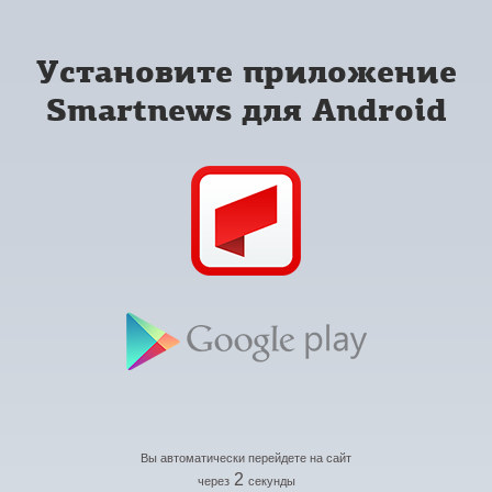
Установите приложение
Smartnews для Android
Вы автоматически перейдете на сайт
2
через
секунды