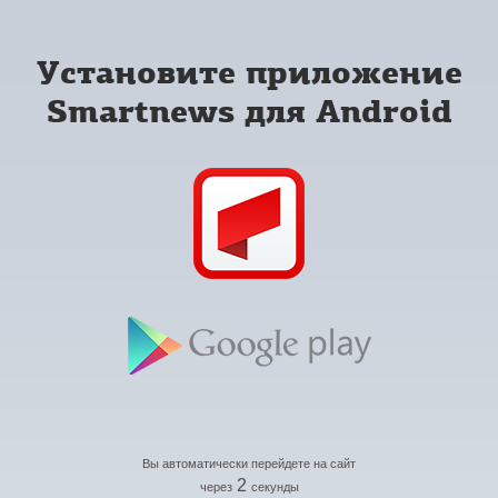
Установите приложение
Smartnews для Android
Вы автоматически перейдете на сайт
2
через
секунды