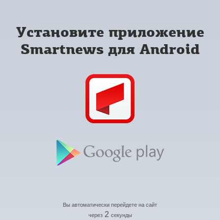
Установите приложение
Smartnews для Android
Вы автоматически перейдете на сайт
2
через
секунды