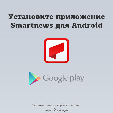
Установите приложение
Smartnews для Android
Вы автоматически перейдете на сайт
2
через
секунды