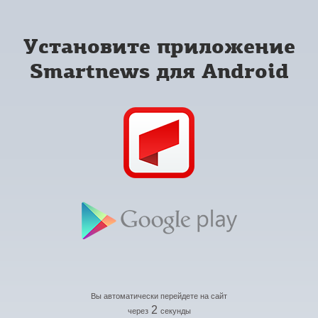
Установите приложение
Smartnews для Android
Вы автоматически перейдете на сайт
2
через
секунды