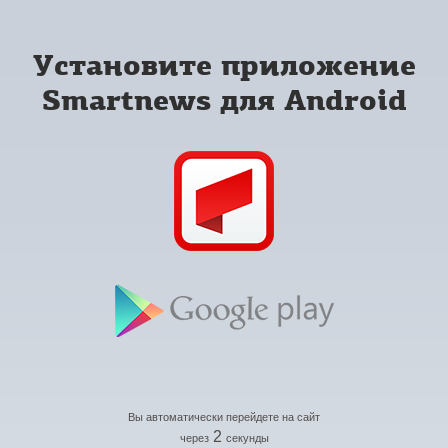
Установите приложение
Smartnews для Android
Вы автоматически перейдете на сайт
2
через
секунды