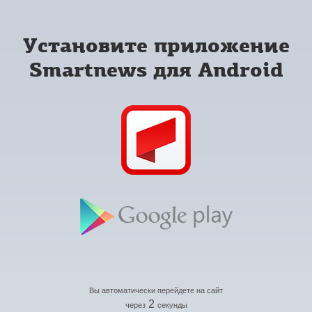
Установите приложение
Smartnews для Android
Вы автоматически перейдете на сайт
2
через
секунды