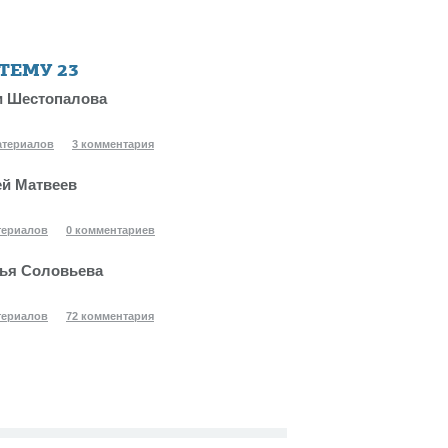
 ТЕМУ
23
 Шестопалова
атериалов
3 комментария
й Матвеев
териалов
0 комментариев
ья Соловьева
териалов
72 комментария