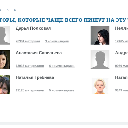
2
3
4
ТОРЫ, КОТОРЫЕ ЧАЩЕ ВСЕГО ПИШУТ НА ЭТУ
Дарья Полковая
Нелли
20961 материал
3 комментария
12465 м
Анастасия Савельева
Андре
13915 материалов
6 комментариев
9050 ма
Наталья Гребнева
Натал
19128 материалов
5 комментариев
9149 ма