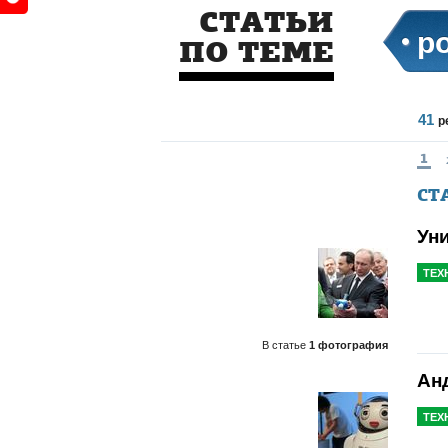
СТАТЬИ
р
ПО ТЕМЕ
41
р
1
СТ
Ун
ТЕХ
В статье
1 фотография
Ан
ТЕХ