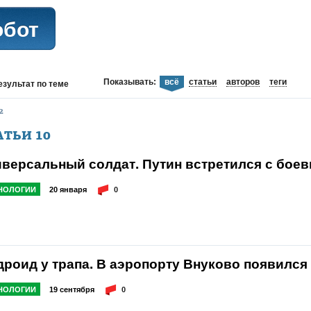
обот
Показывать:
всё
статьи
авторов
теги
езультат
по теме
2
АТЬИ
10
иверсальный солдат. Путин встретился с бое
НОЛОГИИ
20 января
0
дроид у трапа. В аэропорту Внуково появился
НОЛОГИИ
19 сентября
0