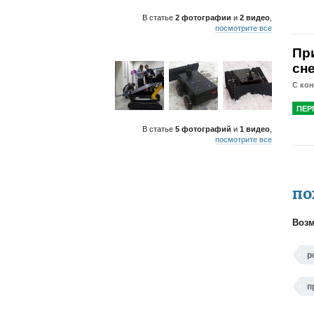
В статье
2 фотографии
и
2 видео
,
посмотрите все
Пр
сн
С ко
ПЕР
В статье
5 фотографий
и
1 видео
,
посмотрите все
ПО
Возм
р
п