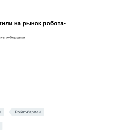
тили на рынок робота-
снегоуборщика
й
Робот-бармен