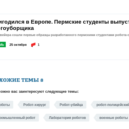
игодился в Европе. Пермские студенты выпус
егоуборщика
нвейера сошли первые образцы разработанного пермскими студентами робота-
МЬ
25 октября
1
ХОЖИЕ ТЕМЫ
8
ожно вас заинтересуют следующие темы:
оботы
Робот-хирург
Робот-убийца
робот-полицейски
ромышленный робот
Лаборатория роботов
военные роботы