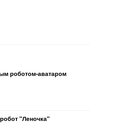
вым роботом-аватаром
 робот "Леночка"