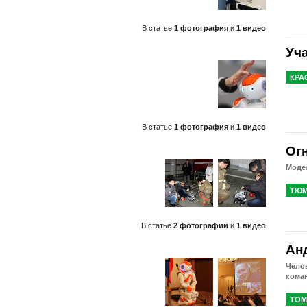
В статье
1 фотография
и
1 видео
Уч
КРА
В статье
1 фотография
и
1 видео
Ог
Модел
ТЮМ
В статье
2 фотографии
и
1 видео
Ан
Челов
кома
ТОМ