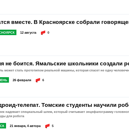
атся вместе. В Красноярске собрали говоряще
СНОЯРСК
12 августа
0
ня не боится. Ямальские школьники создали р
ь может стать прототипом реальной машины, которая спасет не одну человеч
ЕНЬ
26 февраля
6
дроид-телепат. Томские студенты научили роб
ек надевает специальный шлем, который считывает энцефалограмму головного
нды для робота
СК
21 января, 4 автора
5