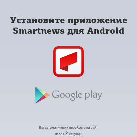
Установите приложение
Smartnews для Android
Вы автоматически перейдете на сайт
2
через
секунды