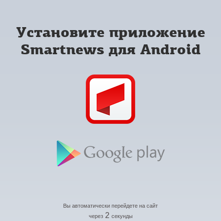
Установите приложение
Smartnews для Android
Вы автоматически перейдете на сайт
2
через
секунды