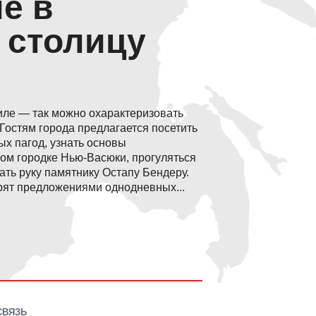
е в
 столицу
иле — так можно охарактеризовать
Гостям города предлагается посетить
х пагод, узнать основы
ом городке Нью-Васюки, прогуляться
ть руку памятнику Остапу Бендеру.
рят предложениями однодневных...
СВЯЗЬ