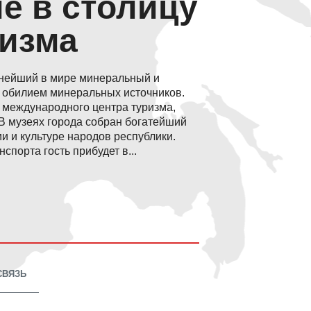
е в столицу
ризма
упнейший в мире минеральный и
и обилием минеральных источников.
 международного центра туризма,
В музеях города собран богатейший
и и культуре народов республики.
спорта гость прибудет в...
СВЯЗЬ