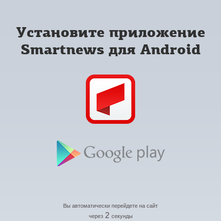
Установите приложение
Smartnews для Android
Вы автоматически перейдете на сайт
2
через
секунды