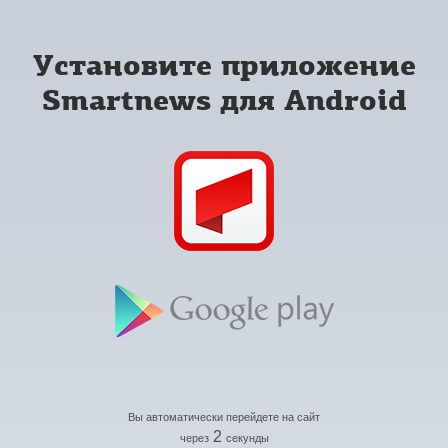
Установите приложение
Smartnews для Android
Вы автоматически перейдете на сайт
2
через
секунды