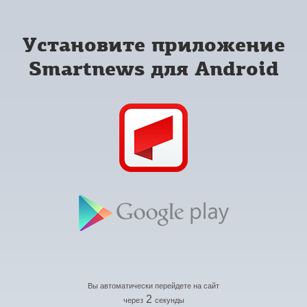
Установите приложение
Smartnews для Android
Вы автоматически перейдете на сайт
2
через
секунды