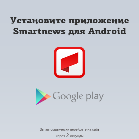
Установите приложение
Smartnews для Android
Вы автоматически перейдете на сайт
2
через
секунды