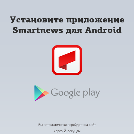
Установите приложение
Smartnews для Android
Вы автоматически перейдете на сайт
2
через
секунды