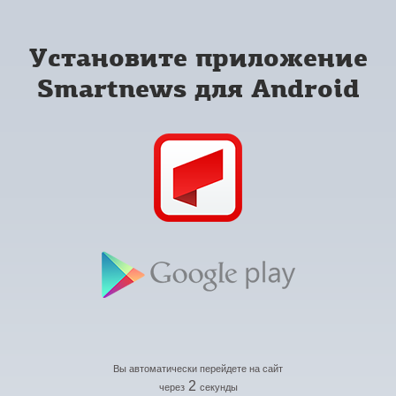
Установите приложение
Smartnews для Android
Вы автоматически перейдете на сайт
2
через
секунды