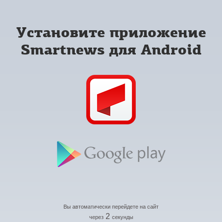
Установите приложение
Smartnews для Android
Вы автоматически перейдете на сайт
2
через
секунды